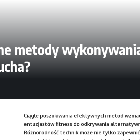
ywne metody wykonywani
ucha?
Ciągłe poszukiwania efektywnych metod wzmacni
entuzjastów fitness do odkrywania alternatyw
Różnorodność technik może nie tylko zapewnić 