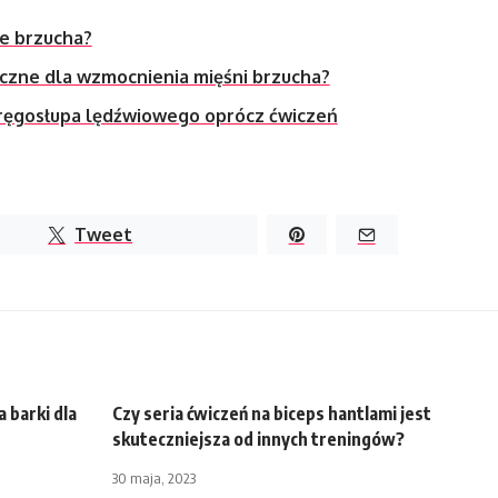
e brzucha?
yczne dla wzmocnienia mięśni brzucha?
ręgosłupa lędźwiowego oprócz ćwiczeń
Tweet
 barki dla
Czy seria ćwiczeń na biceps hantlami jest
skuteczniejsza od innych treningów?
30 maja, 2023