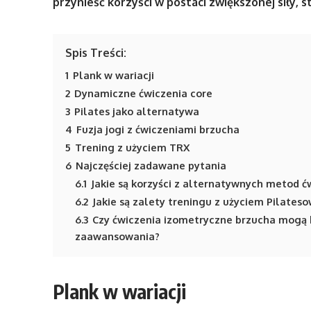
przynieść korzyści w postaci zwiększonej siły, st
Spis Treści:
1
Plank w wariacji
2
Dynamiczne ćwiczenia core
3
Pilates jako alternatywa
4
Fuzja jogi z ćwiczeniami brzucha
5
Trening z użyciem TRX
6
Najczęściej zadawane pytania
6.1
Jakie są korzyści z alternatywnych metod 
6.2
Jakie są zalety treningu z użyciem Pilates
6.3
Czy ćwiczenia izometryczne brzucha mogą
zaawansowania?
Plank w wariacji