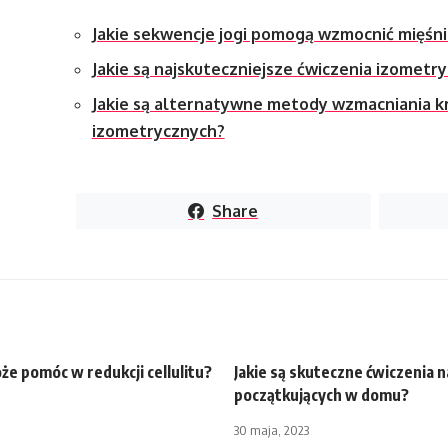
Jakie sekwencje jogi pomogą wzmocnić mięśni
Jakie są najskuteczniejsze ćwiczenia izometr
Jakie są alternatywne metody wzmacniania k
izometrycznych?
Share
że pomóc w redukcji cellulitu?
Jakie są skuteczne ćwiczenia na
początkujących w domu?
30 maja, 2023