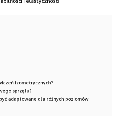
abilności i elastyczności.
ćwiczeń izometrycznych?
owego sprzętu?
 być adaptowane dla różnych poziomów