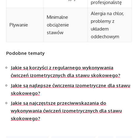
profesjonalistę
Alergia na chlor,
Minimalne
problemy z
Pływanie
obciążenie
układem
stawów
oddechowym
Podobne tematy
Jakie są korzyści z regularnego wykonywania
ćwiczeń izometrycznych dla stawu skokowego?
Jakie są najlepsze ćwiczenia izometryczne dla stawu
skokowego?
Jakie są najczęstsze przeciwwskazania do
wykonywania ćwiczeń izometrycznych dla stawu
skokowego?