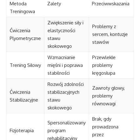
Metoda
Zalety
Przeciwwskazania
Treningowa
Zwiększenie siły i
Problemy z
Ćwiczenia
elastyczności
sercem, kontuzje
Plyometryczne
stawu
stawów
skokowego
Wzmacnianie
Przewlekłe
Trening Siłowy
mięśni i poprawa
problemy
stabilności
kręgosłupa
Rozwój zdolności
Zawroty głowy,
Ćwiczenia
stabilizacyjnych
problemy
Stabilizacyjne
stawu
równowagi
skokowego
Brak, gdy
Spersonalizowany
prowadzona
Fizjoterapia
program
przez
rehabilitacyjny