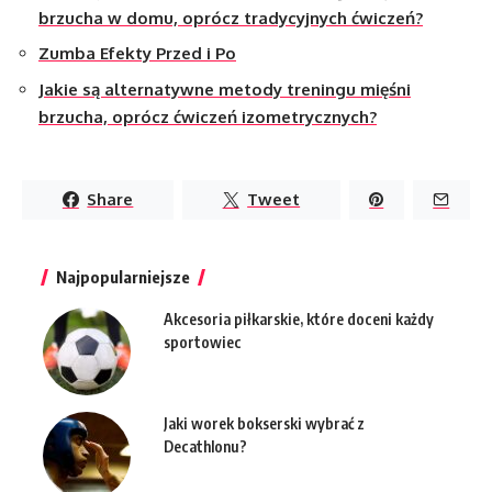
brzucha w domu, oprócz tradycyjnych ćwiczeń?
Zumba Efekty Przed i Po
Jakie są alternatywne metody treningu mięśni
brzucha, oprócz ćwiczeń izometrycznych?
Share
Tweet
Najpopularniejsze
Akcesoria piłkarskie, które doceni każdy
sportowiec
Jaki worek bokserski wybrać z
Decathlonu?