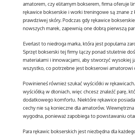
amatorem, czy elitarnym bokserem, firma oferuje lin
rękawice bokserskie i worki treningowe są znane z
prawdziwej skóry. Podczas gdy rękawice bokserskie E
nowszych marek, zapewnią one dobrą pierwszą parę
Everlast to niedroga marka, która jest popularna za
Sprzęt bokserski tej firmy łączy ponad stuletnie 
materiałami i innowacjami, aby stworzyć wysokiej j
wszystko, co potrzebne jest bokserowi amatorowi 
Powinieneś również szukać wyściółki w rękawicach.
wyściółką w dłoniach, więc chcesz znaleźć parę, kt
dodatkowego komfortu. Niektóre rękawice posiadają
cechy nie są konieczne dla amatorów. Wewnętrzna 
wygodna, ponieważ zapobiega to powstawaniu otar
Para rękawic bokserskich jest niezbędna dla każde