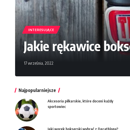
INTERESUJĄCE
Jakie rękawice boks
17 września, 2022
Najpopularniejsze
Akcesoria piłkarskie, które doceni każdy
sportowiec
Jaki worek bokserski wybrać z Decathlonu?