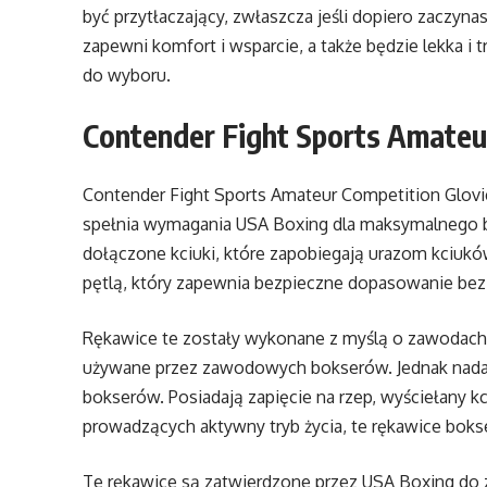
być przytłaczający, zwłaszcza jeśli dopiero zaczynas
zapewni komfort i wsparcie, a także będzie lekka i t
do wyboru.
Contender Fight Sports Amateu
Contender Fight Sports Amateur Competition Glovi
spełnia wymagania USA Boxing dla maksymalnego b
dołączone kciuki, które zapobiegają urazom kciuków
pętlą, który zapewnia bezpieczne dopasowanie bez
Rękawice te zostały wykonane z myślą o zawodach a
używane przez zawodowych bokserów. Jednak nadal
bokserów. Posiadają zapięcie na rzep, wyściełany kc
prowadzących aktywny tryb życia, te rękawice bok
Te rękawice są zatwierdzone przez USA Boxing do 