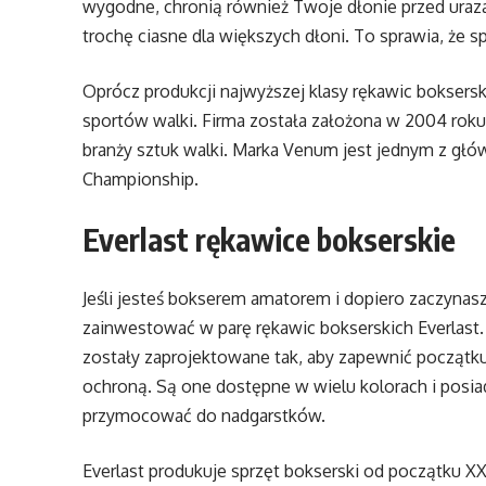
wygodne, chronią również Twoje dłonie przed urazam
trochę ciasne dla większych dłoni. To sprawia, że s
Oprócz produkcji najwyższej klasy rękawic boksers
sportów walki. Firma została założona w 2004 roku i
branży sztuk walki. Marka Venum jest jednym z gł
Championship.
Everlast rękawice bokserskie
Jeśli jesteś bokserem amatorem i dopiero zaczynas
zainwestować w parę rękawic bokserskich Everlast. 
zostały zaprojektowane tak, aby zapewnić początk
ochroną. Są one dostępne w wielu kolorach i posiad
przymocować do nadgarstków.
Everlast produkuje sprzęt bokserski od początku XX