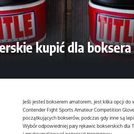
erskie kupić dla bokser
Jeśli jesteś bokserem amatorem, jest kilka opcji do 
Contender Fight Sports Amateur Competition Gloves
początkujących bokserów, podczas gdy inne są lep
Wybór odpowiedniej pary rękawic bokserskich dla