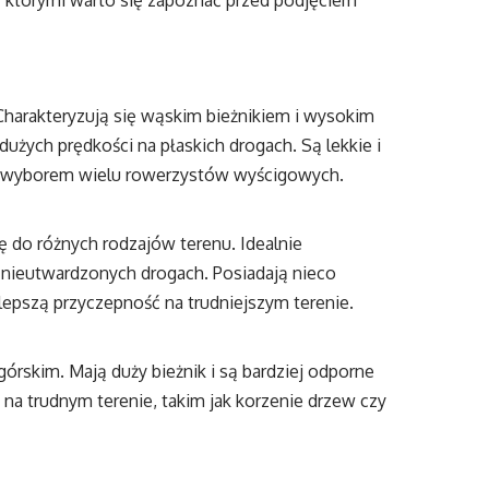
z którymi warto się zapoznać przed podjęciem
Charakteryzują się wąskim bieżnikiem i wysokim
użych prędkości na płaskich drogach. Są lekkie i
 są wyborem wielu rowerzystów wyścigowych.
 do różnych rodzajów terenu. Idealnie
ko nieutwardzonych drogach. Posiadają nieco
lepszą przyczepność na trudniejszym terenie.
rskim. Mają duży bieżnik i są bardziej odporne
na trudnym terenie, takim jak korzenie drzew czy