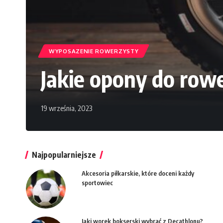
WYPOSAZENIE ROWERZYSTY
Jakie opony do row
19 września, 2023
Najpopularniejsze
Akcesoria piłkarskie, które doceni każdy
sportowiec
Jaki worek bokserski wybrać z Decathlonu?