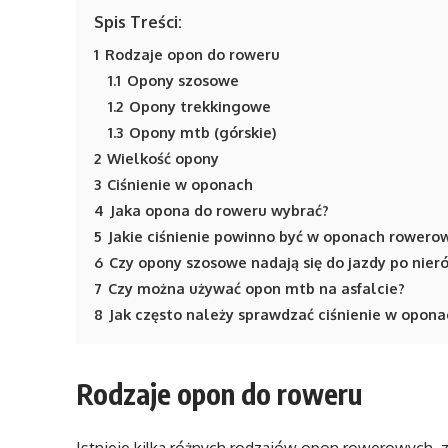
Spis Treści:
1
Rodzaje opon do roweru
1.1
Opony szosowe
1.2
Opony trekkingowe
1.3
Opony mtb (górskie)
2
Wielkość opony
3
Ciśnienie w oponach
4
Jaka opona do roweru wybrać?
5
Jakie ciśnienie powinno być w oponach rowero
6
Czy opony szosowe nadają się do jazdy po nie
7
Czy można używać opon mtb na asfalcie?
8
Jak często należy sprawdzać ciśnienie w opon
Rodzaje opon do roweru