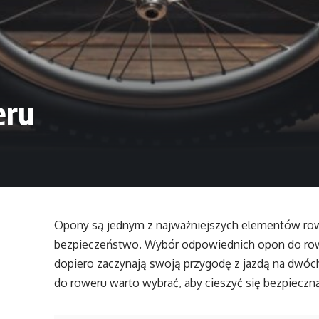
eru
Opony są jednym z najważniejszych elementów rowe
bezpieczeństwo. Wybór odpowiednich opon do rowe
dopiero zaczynają swoją przygodę z jazdą na dwóc
do roweru warto wybrać, aby cieszyć się bezpieczn