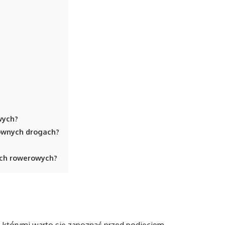
wych?
równych drogach?
ach rowerowych?