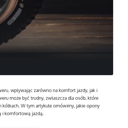
ru, wpływając zarówno na komfort jazdy, jak i
ru może być trudny, zwłaszcza dla osób, które
h kółkach. W tym artykule omówimy, jakie opony
ą i komfortową jazdą.