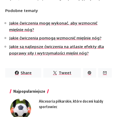
Podobne tematy
Jakie ćwiczenia mogę wykonać, aby wzmocnić
mięśnie nóg?
Jakie ćwiczenia pomogą wzmocnić mięśnie nóg?
Jakie są najlepsze ćwiczenia na atlasie efekty dla
poprawy siły i wytrzymałości mięśni nóg?
Share
Tweet
Najpopularniejsze
Akcesoria piłkarskie, które doceni każdy
sportowiec