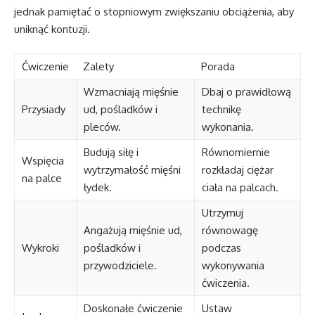
jednak pamiętać o stopniowym zwiększaniu obciążenia, aby
uniknąć kontuzji.
Ćwiczenie
Zalety
Porada
Wzmacniają mięśnie
Dbaj o prawidłową
Przysiady
ud, pośladków i
technikę
pleców.
wykonania.
Budują siłę i
Równomiernie
Wspięcia
wytrzymałość mięśni
rozkładaj ciężar
na palce
łydek.
ciała na palcach.
Utrzymuj
Angażują mięśnie ud,
równowagę
Wykroki
pośladków i
podczas
przywodziciele.
wykonywania
ćwiczenia.
Doskonałe ćwiczenie
Ustaw