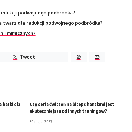
 redukcji podwójnego podbródka?
a twarz dla redukcji podwójnego podbródka?
inii mimicznych?
Tweet
 barki dla
Czy seria ćwiczeń na biceps hantlami jest
skuteczniejsza od innych treningów?
30 maja, 2023