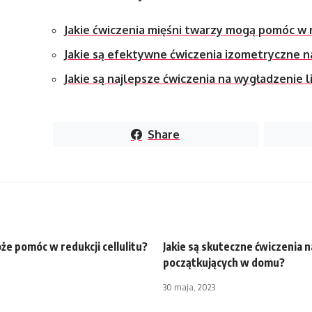
Jakie ćwiczenia mięśni twarzy mogą pomóc w
Jakie są efektywne ćwiczenia izometryczne n
Jakie są najlepsze ćwiczenia na wygładzenie l
Share
że pomóc w redukcji cellulitu?
Jakie są skuteczne ćwiczenia na
początkujących w domu?
30 maja, 2023