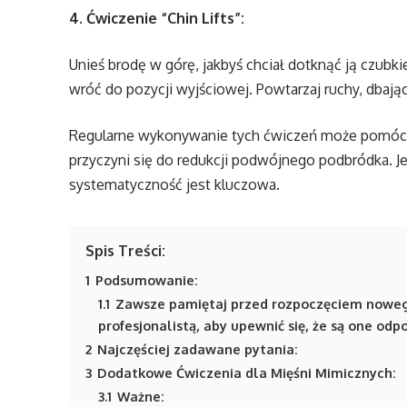
4. Ćwiczenie “Chin Lifts”:
Unieś brodę w górę, jakbyś chciał dotknąć ją czubki
wróć do pozycji wyjściowej. Powtarzaj ruchy, dbają
Regularne wykonywanie tych ćwiczeń może pomóc 
przyczyni się do redukcji podwójnego podbródka. J
systematyczność jest kluczowa.
Spis Treści:
1
Podsumowanie:
1.1
Zawsze pamiętaj przed rozpoczęciem noweg
profesjonalistą, aby upewnić się, że są one od
2
Najczęściej zadawane pytania:
3
Dodatkowe Ćwiczenia dla Mięśni Mimicznych:
3.1
Ważne: