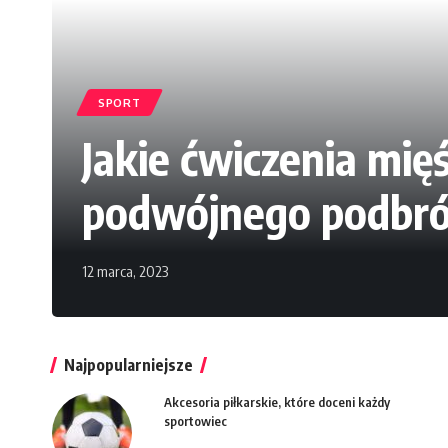
SPORT
Jakie ćwiczenia mi
podwójnego podbr
12 marca, 2023
Najpopularniejsze
Akcesoria piłkarskie, które doceni każdy
sportowiec