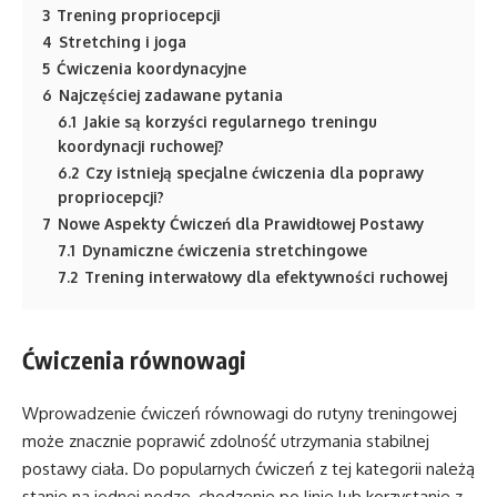
3
Trening propriocepcji
4
Stretching i joga
5
Ćwiczenia koordynacyjne
6
Najczęściej zadawane pytania
6.1
Jakie są korzyści regularnego treningu
koordynacji ruchowej?
6.2
Czy istnieją specjalne ćwiczenia dla poprawy
propriocepcji?
7
Nowe Aspekty Ćwiczeń dla Prawidłowej Postawy
7.1
Dynamiczne ćwiczenia stretchingowe
7.2
Trening interwałowy dla efektywności ruchowej
Ćwiczenia równowagi
Wprowadzenie ćwiczeń równowagi do rutyny treningowej
może znacznie poprawić zdolność utrzymania stabilnej
postawy ciała. Do popularnych ćwiczeń z tej kategorii należą
stanie na jednej nodze, chodzenie po linie lub korzystanie z