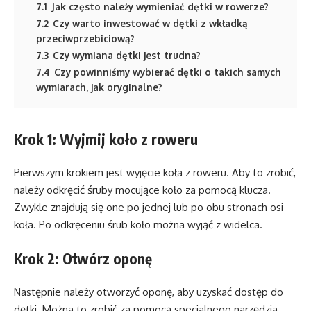
7.1
Jak często należy wymieniać dętki w rowerze?
7.2
Czy warto inwestować w dętki z wkładką
przeciwprzebiciową?
7.3
Czy wymiana dętki jest trudna?
7.4
Czy powinniśmy wybierać dętki o takich samych
wymiarach, jak oryginalne?
Krok 1: Wyjmij koło z roweru
Pierwszym krokiem jest wyjęcie koła z roweru. Aby to zrobić,
należy odkręcić śruby mocujące koło za pomocą klucza.
Zwykle znajdują się one po jednej lub po obu stronach osi
koła. Po odkręceniu śrub koło można wyjąć z widelca.
Krok 2: Otwórz oponę
Następnie należy otworzyć oponę, aby uzyskać dostęp do
dętki. Można to zrobić za pomocą specjalnego narzędzia