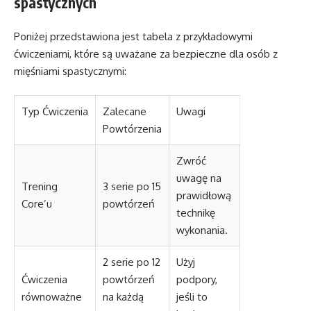
spastycznych
Poniżej przedstawiona jest tabela z przykładowymi
ćwiczeniami, które są uważane za bezpieczne dla osób z
mięśniami spastycznymi:
Typ Ćwiczenia
Zalecane
Uwagi
Powtórzenia
Zwróć
uwagę na
Trening
3 serie po 15
prawidłową
Core’u
powtórzeń
technikę
wykonania.
2 serie po 12
Użyj
Ćwiczenia
powtórzeń
podpory,
równoważne
na każdą
jeśli to