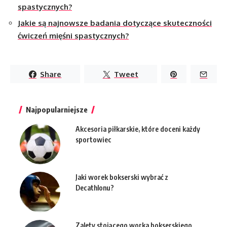
spastycznych?
Jakie są najnowsze badania dotyczące skuteczności
ćwiczeń mięśni spastycznych?
Share
Tweet
Najpopularniejsze
Akcesoria piłkarskie, które doceni każdy
sportowiec
Jaki worek bokserski wybrać z
Decathlonu?
Zalety stojącego worka bokserskiego