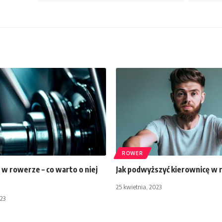
ROWER
w rowerze – co warto o niej
Jak podwyższyć kierownicę w
25 kwietnia, 2023
023