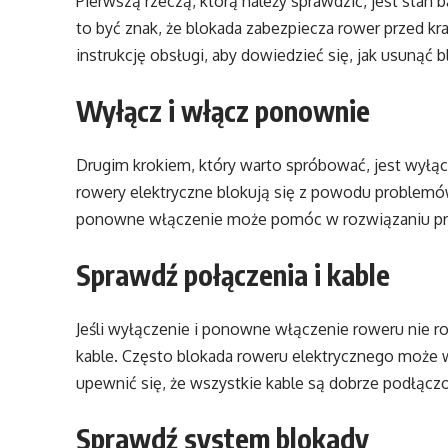
Pierwszą rzeczą, którą należy sprawdzić, jest stan ba
to być znak, że blokada zabezpiecza rower przed kr
instrukcję obsługi, aby dowiedzieć się, jak usunąć b
Wyłącz i włącz ponownie
Drugim krokiem, który warto spróbować, jest wyłą
rowery elektryczne blokują się z powodu problem
ponowne włączenie może pomóc w rozwiązaniu p
Sprawdź połączenia i kable
Jeśli wyłączenie i ponowne włączenie roweru nie r
kable. Często blokada roweru elektrycznego może w
upewnić się, że wszystkie kable są dobrze podłącz
Sprawdź system blokady