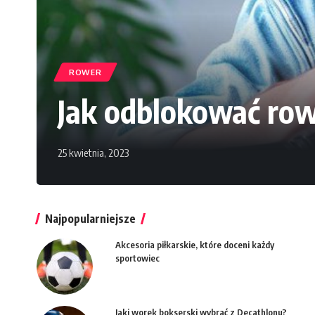
ROWER
Jak odblokować row
25 kwietnia, 2023
Najpopularniejsze
Akcesoria piłkarskie, które doceni każdy
sportowiec
Jaki worek bokserski wybrać z Decathlonu?