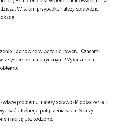
terii. Jeśli bateria jest w pełni naładowana, może
adzieżą. W takim przypadku należy sprawdzić
lokadę.
czenie i ponowne włączenie roweru. Czasami
ów z systemem elektrycznym. Wyłączenie i
roblemu.
ozwiąże problemu, należy sprawdzić połączenia i
ynikać z luźnego połączenia kabli. Należy
one i nie są uszkodzone.