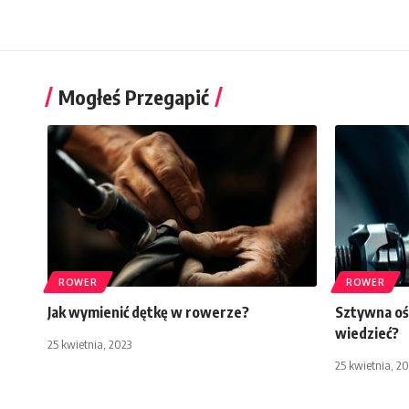
Mogłeś Przegapić
ROWER
ROWER
Jak wymienić dętkę w rowerze?
Sztywna oś 
wiedzieć?
25 kwietnia, 2023
25 kwietnia, 2