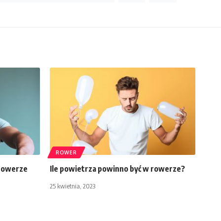
ROWER
 rowerze
Ile powietrza powinno być w rowerze?
25 kwietnia, 2023