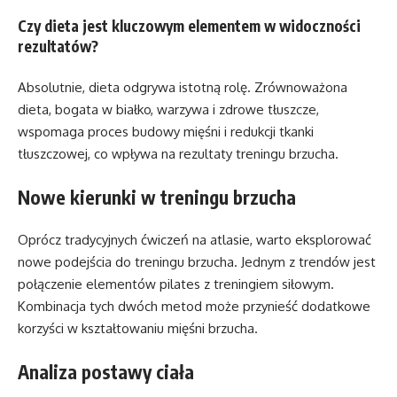
Czy dieta jest kluczowym elementem w widoczności
rezultatów?
Absolutnie, dieta odgrywa istotną rolę. Zrównoważona
dieta, bogata w białko, warzywa i zdrowe tłuszcze,
wspomaga proces budowy mięśni i redukcji tkanki
tłuszczowej, co wpływa na rezultaty treningu brzucha.
Nowe kierunki w treningu brzucha
Oprócz tradycyjnych ćwiczeń na atlasie, warto eksplorować
nowe podejścia do treningu brzucha. Jednym z trendów jest
połączenie elementów pilates z treningiem siłowym.
Kombinacja tych dwóch metod może przynieść dodatkowe
korzyści w kształtowaniu mięśni brzucha.
Analiza postawy ciała