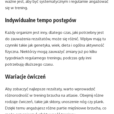
ważne jest, aby być systematycznym i regularnie angażować
się w trening.
Indywidualne tempo postępów
Każdy organizm jest inny, dlatego czas, jaki potrzebny jest
do zauważenia rezultatów, może się różnić. Wpływ mają tu
czynniki takie jak genetyka, wiek, dieta i ogólna aktywność
fizyczna. Niektórzy mogą zauważyć zmiany już po kilku
tygodniach regularnego treningu, podczas gdy inni
potrzebują dłuższego czasu.
Wariacje ćwiczeń
Aby zobaczyć najlepsze rezultaty, warto wprowadzić
różnorodność w trening brzucha na atlasie. Obejmij różne
rodzaje ćwiczeń, takie jak skłony, unoszenie nóg czy plank.
Dzięki temu angażujesz różne partie mięśniowe brzucha, co