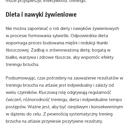
może przyspieszyć efektywność treningu.
Dieta i nawyki żywieniowe
Nie można zapominać o roli diety i nawyków żywieniowych
w procesie formowania sylwetki. Odpowiednia dieta
wspomaga proces budowania mięśni i redukcji tkanki
tłuszczowej. Zadbaj o zrównoważoną dietę, bogatą w
białko, warzywa i zdrowe tłuszcze, aby wspomóc efekty
treningu brzucha.
Podsumowując, czas potrzebny na zauważenie rezultatów w
treningu brzucha na atlasie jest indywidualny i zależy od
wielu czynników. Kluczową rolę odgrywają regularność
ćwiczeń, różnorodność treningu, dieta i indywidualne tempo
postępów. Ważne jest, aby być cierpliwym i konsekwentnym
w dążeniu do celu. Z pewnością systematyczny trening
brzucha na atlasie przyniesie pozytywne rezultaty.