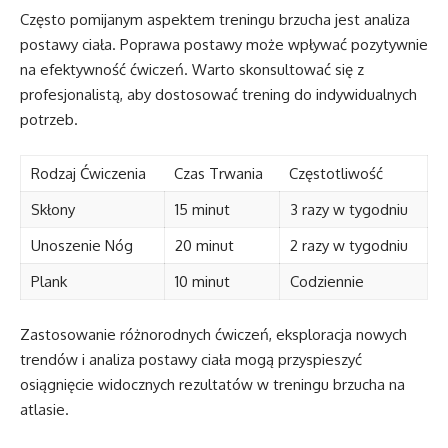
Często pomijanym aspektem treningu brzucha jest analiza
postawy ciała. Poprawa postawy może wpływać pozytywnie
na efektywność ćwiczeń. Warto skonsultować się z
profesjonalistą, aby dostosować trening do indywidualnych
potrzeb.
Rodzaj Ćwiczenia
Czas Trwania
Częstotliwość
Skłony
15 minut
3 razy w tygodniu
Unoszenie Nóg
20 minut
2 razy w tygodniu
Plank
10 minut
Codziennie
Zastosowanie różnorodnych ćwiczeń, eksploracja nowych
trendów i analiza postawy ciała mogą przyspieszyć
osiągnięcie widocznych rezultatów w treningu brzucha na
atlasie.