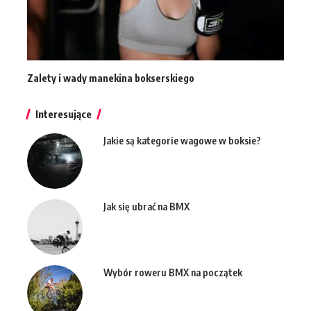
Zalety i wady manekina bokserskiego
Interesujące
Jakie są kategorie wagowe w boksie?
Jak się ubrać na BMX
Wybór roweru BMX na początek