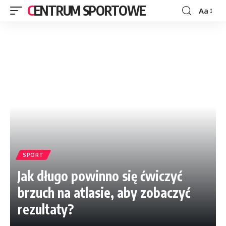
CENTRUM SPORTOWE
Aa
SPORT
Jak długo powinno się ćwiczyć
brzuch na atlasie, aby zobaczyć
rezultaty?