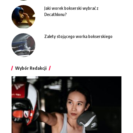
Jaki worek bokserski wybrać z
Decathlonu?
Zalety stojącego worka bokserskiego
Wybór Redakcji