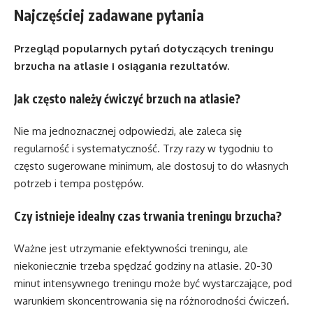
Najczęściej zadawane pytania
Przegląd popularnych pytań dotyczących treningu
brzucha na atlasie i osiągania rezultatów.
Jak często należy ćwiczyć brzuch na atlasie?
Nie ma jednoznacznej odpowiedzi, ale zaleca się
regularność i systematyczność. Trzy razy w tygodniu to
często sugerowane minimum, ale dostosuj to do własnych
potrzeb i tempa postępów.
Czy istnieje idealny czas trwania treningu brzucha?
Ważne jest utrzymanie efektywności treningu, ale
niekoniecznie trzeba spędzać godziny na atlasie. 20-30
minut intensywnego treningu może być wystarczające, pod
warunkiem skoncentrowania się na różnorodności ćwiczeń.