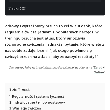
24 marca, 2023
Zdrowy i wyrzeźbiony brzuch to cel wielu osób, które
regularnie ćwiczą. Jednym z popularnych narzędzi w
treningu brzucha jest atlas, który umożliwia
różnorodne ćwiczenia. Jednakże, pytanie, które wielu z
nas sobie zadaje, brzmi: “Jak długo powinno się
ćwiczyć brzuch na atlasie, aby zobaczyć rezultaty?”
Oto artykuł, który jest rezultatem naszej kreatywnej współpracy z
"
Zarobki
Online
"
Spis Treści:
1
Regularność i systematyczność
2
Indywidualne tempo postępów
3
Wariacje ćwiczeń