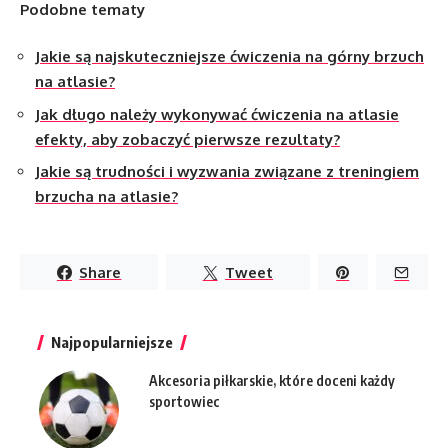
Podobne tematy
Jakie są najskuteczniejsze ćwiczenia na górny brzuch
na atlasie?
Jak długo należy wykonywać ćwiczenia na atlasie
efekty, aby zobaczyć pierwsze rezultaty?
Jakie są trudności i wyzwania związane z treningiem
brzucha na atlasie?
Share
Tweet
Najpopularniejsze
Akcesoria piłkarskie, które doceni każdy
sportowiec