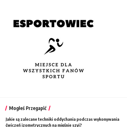
Mogłeś Przegapić
Jakie są zalecane techniki oddychania podczas wykonywania
ćwiczeń izometrycznych na mięśnie szyi?