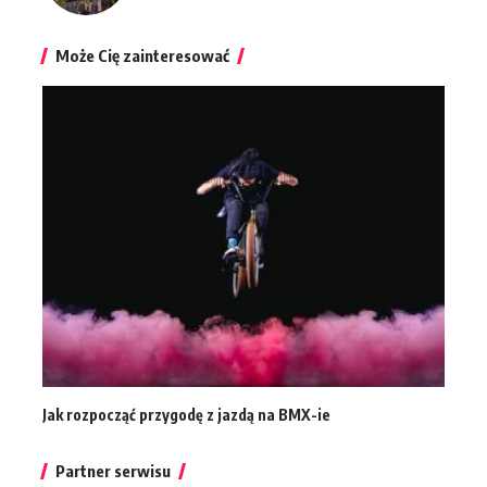
Może Cię zainteresować
Jak rozpocząć przygodę z jazdą na BMX-ie
Partner serwisu