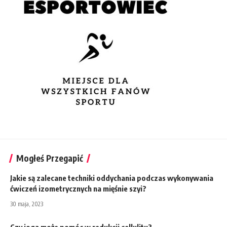
Mogłeś Przegapić
Jakie są zalecane techniki oddychania podczas wykonywania
ćwiczeń izometrycznych na mięśnie szyi?
30 maja, 2023
Czy joga może pomóc w redukcji cellulitu?