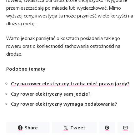
roweru, zwłaszcza dla osób, które chcą szybko i wygodnie
przemieszczać się po mieście lub wycieczkować. Mimo
wyższej ceny, inwestycja ta może przynieść wiele korzyści na
dłuższą metę.
Warto jednak pamiętać o kosztach posiadania takiego
roweru oraz o konieczności zachowania ostrożności na
drodze.
Podobne tematy
Czy na rower elektryczny trzeba mieć prawo jazdy?
Czy rower elektryczny sam jedzie?
Czy rower elektryczny wymaga pedałowania?
Share
Tweet