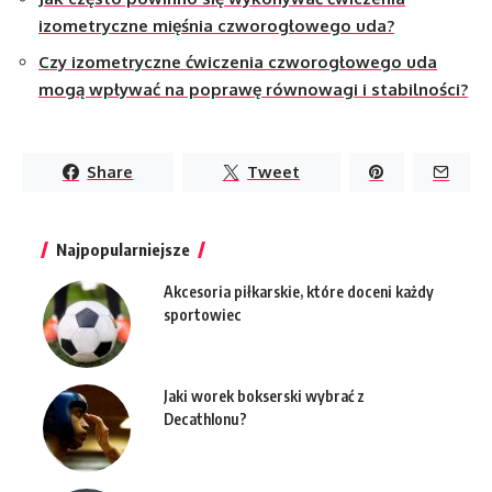
izometryczne mięśnia czworogłowego uda?
Czy izometryczne ćwiczenia czworogłowego uda
mogą wpływać na poprawę równowagi i stabilności?
Share
Tweet
Najpopularniejsze
Akcesoria piłkarskie, które doceni każdy
sportowiec
Jaki worek bokserski wybrać z
Decathlonu?