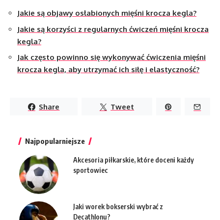
Jakie są objawy osłabionych mięśni krocza kegla?
Jakie są korzyści z regularnych ćwiczeń mięśni krocza
kegla?
Jak często powinno się wykonywać ćwiczenia mięśni
krocza kegla, aby utrzymać ich siłę i elastyczność?
Share
Tweet
Najpopularniejsze
Akcesoria piłkarskie, które doceni każdy
sportowiec
Jaki worek bokserski wybrać z
Decathlonu?