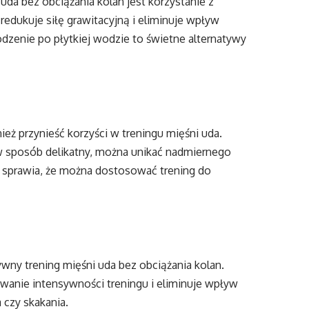
da bez obciążania kolan jest korzystanie z
edukuje siłę grawitacyjną i eliminuje wpływ
odzenie po płytkiej wodzie to świetne alternatywy
ież przynieść korzyści w treningu mięśni uda.
 w sposób delikatny, można unikać nadmiernego
i sprawia, że można dostosować trening do
wny trening mięśni uda bez obciążania kolan.
wanie intensywności treningu i eliminuje wpływ
czy skakania.