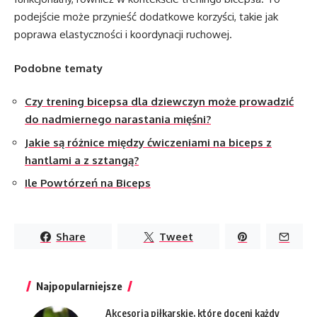
podejście może przynieść dodatkowe korzyści, takie jak
poprawa elastyczności i koordynacji ruchowej.
Podobne tematy
Czy trening bicepsa dla dziewczyn może prowadzić
do nadmiernego narastania mięśni?
Jakie są różnice między ćwiczeniami na biceps z
hantlami a z sztangą?
Ile Powtórzeń na Biceps
Share
Tweet
Najpopularniejsze
Akcesoria piłkarskie, które doceni każdy