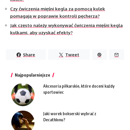
Czy ćwiczenia mięśni kegla za pomocą kulek
pomagają w poprawie kontroli pęcherza?
Jak często należy wykonywać ćwiczenia mięśni kegla
kulkami, aby uzyskać efekty?
Share
Tweet
Najpopularniejsze
Akcesoria piłkarskie, które doceni każdy
sportowiec
Jaki worek bokserski wybrać z
Decathlonu?