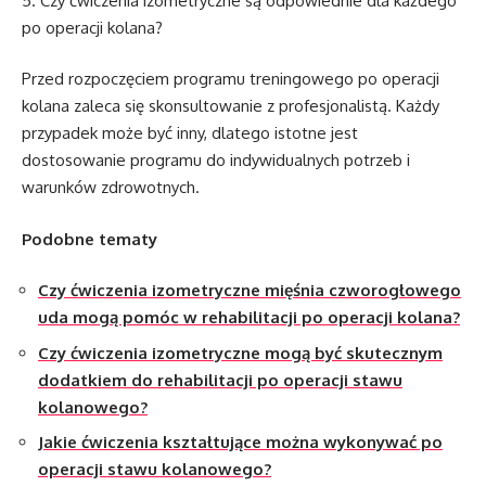
5. Czy ćwiczenia izometryczne są odpowiednie dla każdego
po operacji kolana?
Przed rozpoczęciem programu treningowego po operacji
kolana zaleca się skonsultowanie z profesjonalistą. Każdy
przypadek może być inny, dlatego istotne jest
dostosowanie programu do indywidualnych potrzeb i
warunków zdrowotnych.
Podobne tematy
Czy ćwiczenia izometryczne mięśnia czworogłowego
uda mogą pomóc w rehabilitacji po operacji kolana?
Czy ćwiczenia izometryczne mogą być skutecznym
dodatkiem do rehabilitacji po operacji stawu
kolanowego?
Jakie ćwiczenia kształtujące można wykonywać po
operacji stawu kolanowego?