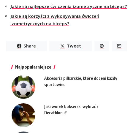
Jakie są najlepsze ćwiczenia izometryczne na biceps?
Jakie są korzyści z wykonywania ćwiczeń
izometrycznych na biceps?
Share
Tweet
Najpopularniejsze
Akcesoria piłkarskie, które doceni każdy
sportowiec
Jaki worek bokserski wybrać z
Decathlonu?