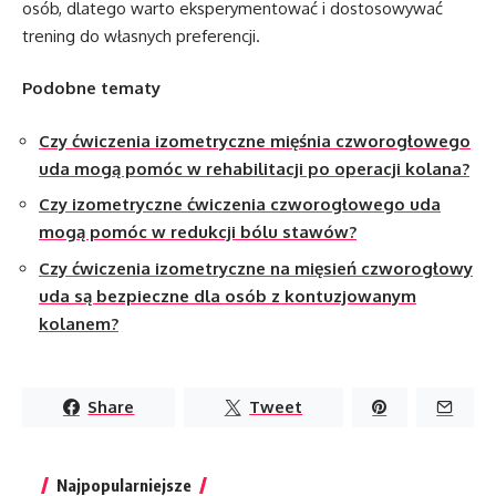
osób, dlatego warto eksperymentować i dostosowywać
trening do własnych preferencji.
Podobne tematy
Czy ćwiczenia izometryczne mięśnia czworogłowego
uda mogą pomóc w rehabilitacji po operacji kolana?
Czy izometryczne ćwiczenia czworogłowego uda
mogą pomóc w redukcji bólu stawów?
Czy ćwiczenia izometryczne na mięsień czworogłowy
uda są bezpieczne dla osób z kontuzjowanym
kolanem?
Share
Tweet
Najpopularniejsze