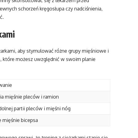
inny skonsultować się z lekarzem przed
ewnych schorzeń kręgosłupa czy nadciśnienia,
ć.
kami
arkami, aby stymulować różne grupy mięśniowe i
, które możesz uwzględnić w swoim planie
wanie
a mięśnie pleców i ramion
dolnej partii pleców i mięśni nóg
 mięśnie bicepsa
wego sprawi, że trening z ciężarkami stanie się