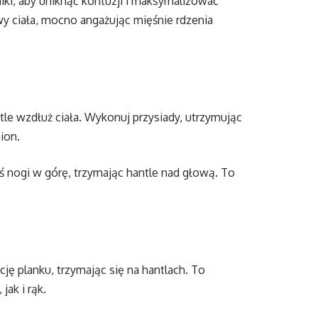
i, aby uniknąć kontuzji i maksymalizować
wy ciała, mocno angażując mięśnie rdzenia
tle wzdłuż ciała. Wykonuj przysiady, utrzymując
ion.
ś nogi w górę, trzymając hantle nad głową. To
ę planku, trzymając się na hantlach. To
jak i rąk.