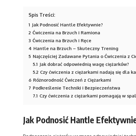
Spis Treści:
1
Jak Podnosić Hantle Efektywnie?
2
Ćwiczenia na Brzuch i Ramiona
3
Ćwiczenia na Brzuch i Ręce
4
Hantle na Brzuch – Skuteczny Trening
5
Najczęściej Zadawane Pytania o Ćwiczenia z C
5.1
Jak dobrać odpowiednią wagę ciężarków?
5.2
Czy ćwiczenia z ciężarkami nadają się dla k
6
Różnorodność Ćwiczeń z Ciężarkami
7
Podkreślenie Techniki i Bezpieczeństwa
7.1
Czy ćwiczenia z ciężarkami pomagają w spala
Jak Podnosić Hantle Efektywni