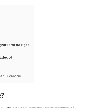
iężarkami na Ręce
ażdego?
niu kalorii?
e?