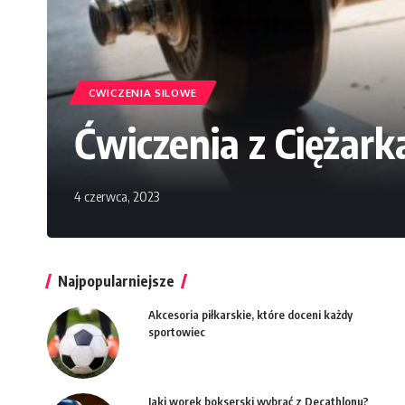
CWICZENIA SILOWE
Ćwiczenia z Ciężark
4 czerwca, 2023
Najpopularniejsze
Akcesoria piłkarskie, które doceni każdy
sportowiec
Jaki worek bokserski wybrać z Decathlonu?