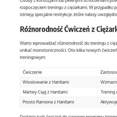
Osoby z kontuzjami lub pewnymi schorzeniami pow
rozpoczęciem treningu z ciężarkami. W przypadku p
istnieją specjalne restrykcje, które należy uwzględni
Różnorodność Ćwiczeń z Ciężar
Warto wprowadzać różnorodność do treningu z cięż
unikać monotoniczności. Oto kilka nowych ćwiczeń
treningowym:
Ćwiczenie
Zastoso
Wiosłowanie z Hantlami
Wzmacni
Martwy Ciąg z Hantlami
Trening 
Prosto Ramiona z Hantlami
Aktywuje
Dodanie tych ćwiczeń do swojego programu treningo