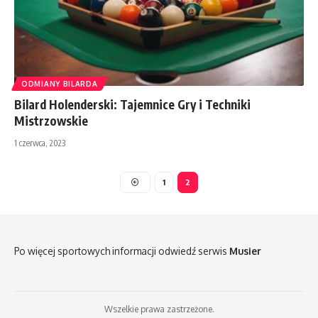
ODMIANY BILARDA
Bilard Holenderski: Tajemnice Gry i Techniki
Mistrzowskie
1 czerwca, 2023
1
2
Po więcej sportowych informacji odwiedź serwis
Musier
Wszelkie prawa zastrzeżone.