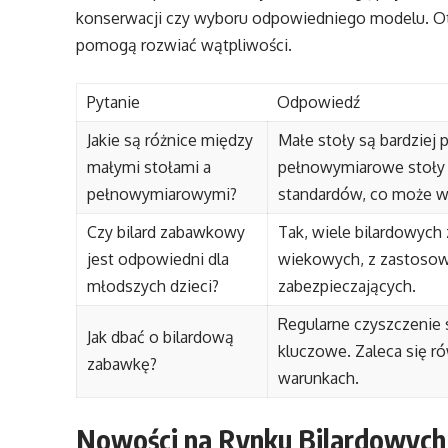
konserwacji czy wyboru odpowiedniego modelu. Oto 
pomogą rozwiać wątpliwości.
Pytanie
Odpowiedź
Jakie są różnice między
Małe stoły są bardziej
małymi stołami a
pełnowymiarowe stoły s
pełnowymiarowymi?
standardów, co może wp
Czy bilard zabawkowy
Tak, wiele bilardowych
jest odpowiedni dla
wiekowych, z zastoso
młodszych dzieci?
zabezpieczających.
Regularne czyszczenie s
Jak dbać o bilardową
kluczowe. Zaleca się 
zabawkę?
warunkach.
Nowości na Rynku Bilardowyc